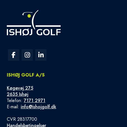
ISHØJ GOLF A/S
Køgevej 275
2635 Ishøj
Telefon:
7171 2971
E-mail:
info@ishojgolf.dk
CVR 28317700
Handelsbetingelser