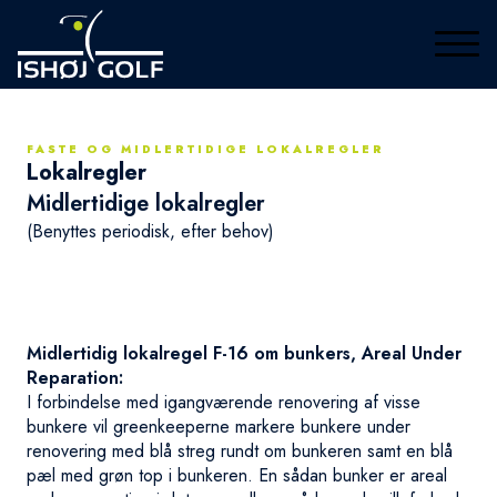
FASTE OG MIDLERTIDIGE LOKALREGLER
Lokalregler
Midlertidige lokalregler
(Benyttes periodisk, efter behov)
Midlertidig lokalregel F-16 om bunkers, Areal Under
Reparation:
I forbindelse med igangværende renovering af visse
bunkere vil greenkeeperne markere bunkere under
renovering med blå streg rundt om bunkeren samt en blå
pæl med grøn top i bunkeren. En sådan bunker er areal