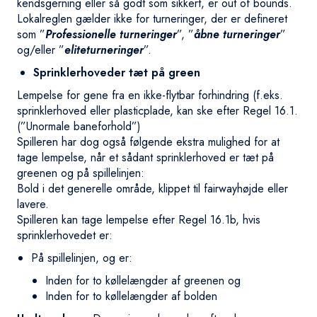
kendsgerning eller så godt som sikkert, er out of bounds.
Lokalreglen gælder ikke for turneringer, der er defineret
som ”
Professionelle turneringer
”, ”
åbne turneringer
”
og/eller ”
eliteturneringer
”.
Sprinklerhoveder tæt på green
Lempelse for gene fra en ikke-flytbar forhindring (f.eks.
sprinklerhoved eller plasticplade, kan ske efter Regel 16.1.
(”Unormale baneforhold”)
Spilleren har dog også følgende ekstra mulighed for at
tage lempelse, når et sådant sprinklerhoved er tæt på
greenen og på spillelinjen:
Bold i det generelle område, klippet til fairwayhøjde eller
lavere.
Spilleren kan tage lempelse efter Regel 16.1b, hvis
sprinklerhovedet er:
På spillelinjen, og er:
Inden for to køllelængder af greenen og
Inden for to køllelængder af bolden