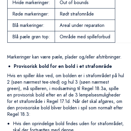
Hvide markeringer:
Out of bounds
Røde markeringer:
Rødt strafområde
Blå markeringer:
Areal under reparation
Blå pæle grøn top:
Område med spilleforbud
Markeringer kan være pæle, plader og/eller afstribninger.
Provisorisk bold for en bold i et strafområde
Hvis en spiller ikke ved, om bolden er i strafområdet på hul
2 (søen nærmest tee-sted) og hul 3 (søen nærmest
green), må spilleren, i modsætning til Regel 18.3a, spille
en provisorisk bold efter en af de 3 lempelsesmuligheder
for et strafområde i Regel 17.1d. Når det skal afgøres, om
den provisoriske bold bliver bolden i spil som normalt efter
Regel 18.3:
Hvis den oprindelige bold findes uden for strafområdet,
skal der fortsættes med denne