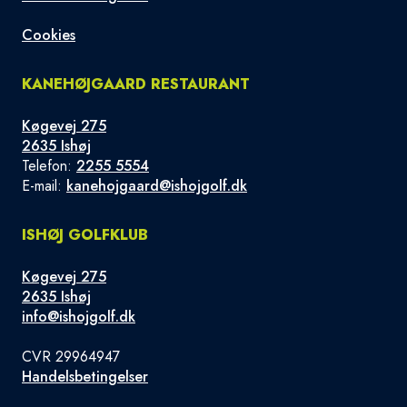
Cookies
KANEHØJGAARD RESTAURANT
Køgevej 275
2635 Ishøj
Telefon:
2255 5554
E-mail:
kanehojgaard@ishojgolf.dk
ISHØJ GOLFKLUB
Køgevej 275
2635 Ishøj
info@ishojgolf.dk
CVR 29964947
Handelsbetingelser